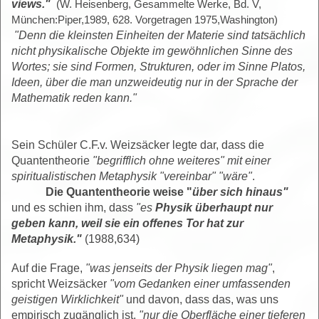
views."
(W. Heisenberg, Gesammelte Werke, Bd. V,
München:Piper,1989, 628. Vorgetragen 1975,Washington)
"Denn die kleinsten Einheiten der Materie sind tatsächlich
nicht physikalische Objekte im gewöhnlichen Sinne des
Wortes; sie sind Formen, Strukturen, oder im Sinne Platos,
Ideen, über die man unzweideutig nur in der Sprache der
Mathematik reden kann."
Sein Schüler C.F.v. Weizsäcker legte dar, dass die
Quantentheorie
"begrifflich ohne weiteres" mit einer
spiritualistischen Metaphysik "vereinbar" "wäre"
.
Die Quantentheorie weise "
über sich hinaus"
und es schien ihm, dass
"es
Physik überhaupt nur
geben kann, weil sie ein offenes Tor hat zur
Metaphysik."
(1988,634)
Auf die Frage,
"was jenseits der Physik liegen mag"
,
spricht Weizsäcker
"vom Gedanken einer umfassenden
geistigen Wirklichkeit"
und davon, dass das, was uns
empirisch zugänglich ist,
"nur die Oberfläche einer tieferen