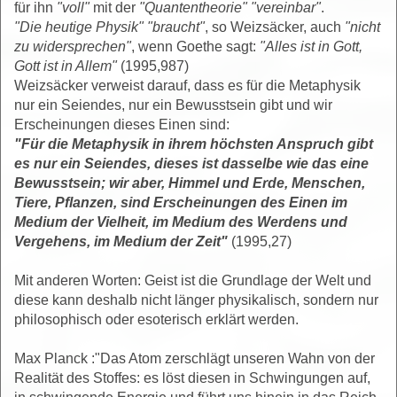
für ihn
"voll"
mit der
"Quantentheorie"
"vereinbar"
.
"Die heutige Physik" "braucht"
, so Weizsäcker, auch
"nicht
zu widersprechen"
, wenn Goethe sagt:
"Alles ist in Gott,
Gott ist in Allem"
(1995,987)
Weizsäcker verweist darauf, dass es für die Metaphysik
nur ein Seiendes, nur ein Bewusstsein gibt und wir
Erscheinungen dieses Einen sind:
"Für die Metaphysik in ihrem höchsten Anspruch gibt
es nur ein Seiendes, dieses ist dasselbe wie das eine
Bewusstsein; wir aber, Himmel und Erde, Menschen,
Tiere, Pflanzen, sind Erscheinungen des Einen im
Medium der Vielheit, im Medium des Werdens und
Vergehens, im Medium der Zeit"
(1995,27)
Mit anderen Worten: Geist ist die Grundlage der Welt und
diese kann deshalb nicht länger physikalisch, sondern nur
philosophisch oder esoterisch erklärt werden.
Max Planck :"Das Atom zerschlägt unseren Wahn von der
Realität des Stoffes: es löst diesen in Schwingungen auf,